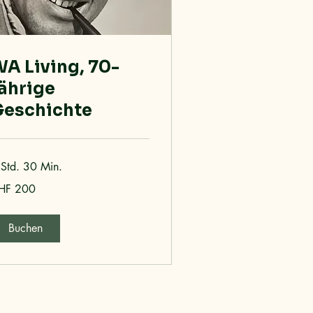
A Living, 70-
ährige
Geschichte
 Std. 30 Min.
0
HF 200
hweizer
anken
Buchen