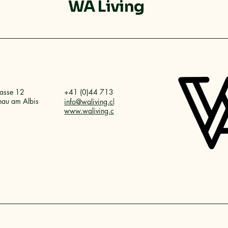
WA Living
rasse 12
+41 (0)44 713 14 15
au am Albis
info@waliving.ch
www.waliving.ch