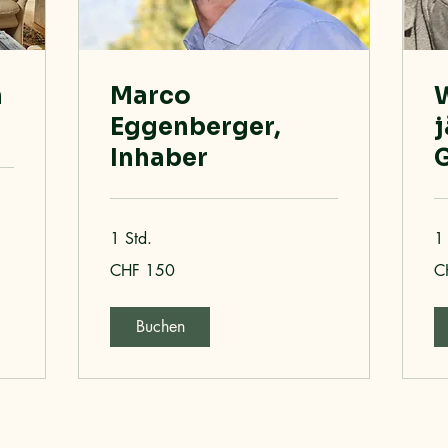
h
Marco
W
Eggenberger,
j
Inhaber
1 Std.
1
150
20
CHF 150
C
Schweizer
Sc
Franken
Fr
Buchen