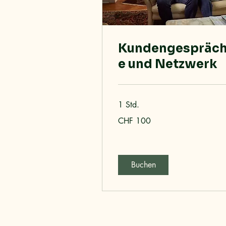
Kundengespräc
e und Netzwerk
1 Std.
100
CHF 100
Schweizer
Franken
Buchen