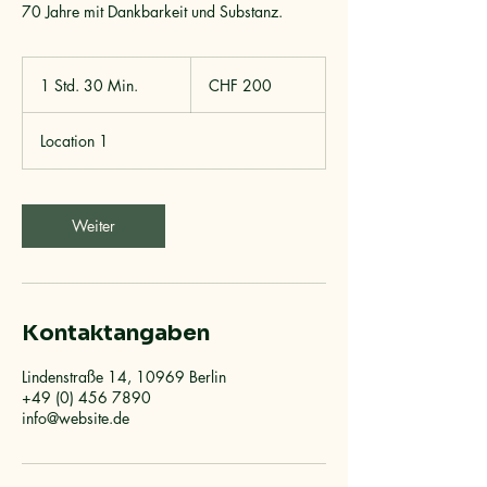
70 Jahre mit Dankbarkeit und Substanz.
200
Schweizer
1 Std. 30 Min.
1
CHF 200
Franken
S
t
Location 1
d
3
0
M
Weiter
i
n
.
Kontaktangaben
Lindenstraße 14, 10969 Berlin
+49 (0) 456 7890
info@website.de