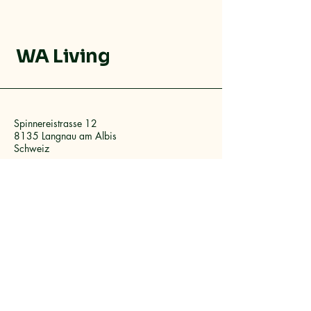
WA Living
Spinnereistrasse 12
8135 Langnau am Albis
Schweiz
+41 (0)44 713 14 15
info@waliving.ch
www.waliving.ch
© 2025 by WA Living, c/o Markenberg GmbH.